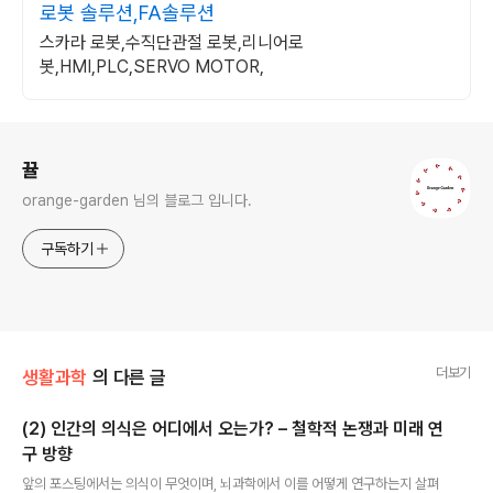
로봇 솔루션,FA솔루션
스카라 로봇,수직단관절 로봇,리니어로
봇,HMI,PLC,SERVO MOTOR,
로그 정보
뀰
orange-garden 님의 블로그 입니다.
구독하기
더보기
생활과학
의 다른 글
(2) 인간의 의식은 어디에서 오는가? – 철학적 논쟁과 미래 연
구 방향
글 내용
앞의 포스팅에서는 의식이 무엇이며, 뇌과학에서 이를 어떻게 연구하는지 살펴