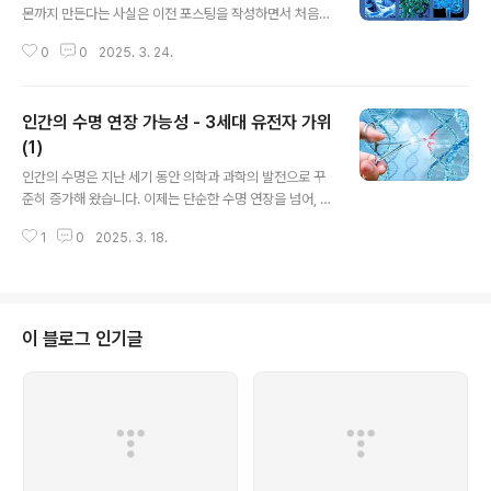
우리 몸속에서 함께 살아가는 미생물 중에는 좋은 미생물도 함께 살아가고 있습
몬까지 만든다는 사실은 이전 포스팅을 작성하면서 처음
니다. 특히, 장내 미생..
알게 되었습니다. 건강한 변을 만드는데만 쓰이는 줄 알았
0
0
2025. 3. 24.
는데 말이죠. 장 건강을 신경써야하는 제 입장에서는 크게
배운 시간이었어요. 그래서 장에 좋다는 요구르트를 꾸준
히 마시고 있는데요. 그렇다면 장 건강을 유지하려면 어떻
인간의 수명 연장 가능성 - 3세대 유전자 가위
게 해야 할까요? 방법은 있을까요? 장내 미생물을 지키기
위해서 필요한 방법에 대해서 알아보겠습니다.이전 포스팅
(1)
글 내용
마지막에 잠시 언급하기도 했던 장내 미생물과 필수로 연
인간의 수명은 지난 세기 동안 의학과 과학의 발전으로 꾸
관지어서 설명하는 프로바이오틱스(Probiotics)가 무엇
준히 증가해 왔습니다. 이제는 단순한 수명 연장을 넘어, 건
인지, 그리고 장 건강을 위해서 할 수 있는 일은 무엇이 있
강한 노화를 실현하기 위한 다양한 생명공학적 연구가 활
는지 알아보겠습니다. 우선, 프로바이오틱스에 대해서 설
1
0
2025. 3. 18.
발히 진행되고 있습니다. 이번 글에서는 인간 수명 연장의
명하겠습니다.1. 프로바이오틱스란? ..
가능성을 중심으로 현재 진행 중인 주요 연구와 기술들을
살펴보겠습니다. 1. 유전자 편집 기술의 발전유전자 편집
기술, 특히 CRISPR-Cas9 시스템은 특정 유전자를 수정
하거나 제거할 수 있는 혁신적인 도구로 주목받고 있습니
이 블로그 인기글
다. 이 기술을 통해 노화와 관련된 유전자를 조절하거나 유
전적 질병을 치료함으로써 수명 연장의 가능성을 모색하고
있습니다. 2. 유전자 가위란 무엇인가?위에서 언급한 유전
자 가위는 전체 유전자 중에서 우리가 원하는 유전체 부위
를 특정(specific)하게 자를..