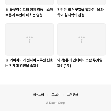
📱 블루라이트와 생체 리듬 – 스마
인간은 왜 거짓말을 할까? – 뇌과
트폰이 수면에 미치는 영향
학과 심리학의 관점
📡 와이파이와 전자파 – 무선 신호
뇌-컴퓨터 인터페이스란 무엇일
는 인체에 영향을 줄까?
까? (1부)
의안내
티스토리
로그인
고객센터
© Daum Corp.