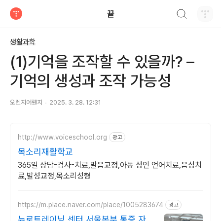
검색하기
뀰
티스토리
생활과학
(1)기억을 조작할 수 있을까? –
기억의 생성과 조작 가능성
오렌지어뤤지
2025. 3. 28. 12:31
http://www.voiceschool.org
광고
목소리재활학교
365일 상담-검사-치료,발음교정,아동 성인 언어치료,음성치
료,발성교정,목소리성형
https://m.place.naver.com/place/1005283674
광고
뉴로트레이닝 센터 서울본부 통증 자세