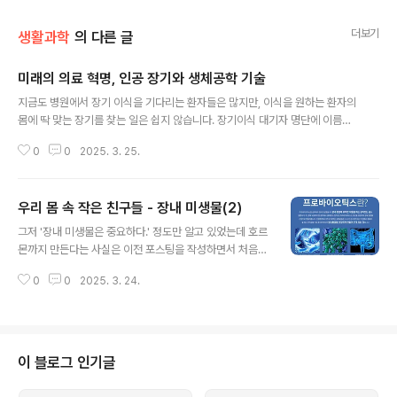
더보기
생활과학
의 다른 글
미래의 의료 혁명, 인공 장기와 생체공학 기술
글 내용
지금도 병원에서 장기 이식을 기다리는 환자들은 많지만, 이식을 원하는 환자의
몸에 딱 맞는 장기를 찾는 일은 쉽지 않습니다. 장기이식 대기자 명단에 이름을
올렸다고 당장 며칠내에 기증받을 수 있는 것도 아니며, 기증받을 수 있는 장기
0
0
2025. 3. 25.
의 수는 한정되어 있는데다 면역 거부반응이나 이식 후 합병증 같은 문제도 존
재하고 있습니다. 그런데 만약 인공적으로 장기를 만들어서 이식할 수 있다면
어떨까요?오늘날 생명과학과 공학 기술이 결합하면서 인공 장기와 생체공학(Bi
우리 몸 속 작은 친구들 - 장내 미생물(2)
oengineering) 기술이 빠르게 발전하고 있습니다. 특히 3D 프린팅 기술을 이
글 내용
용한 장기 제작, 생체이식 기술 등이 바이오와 접목하여 활발한 연구를 수행하
그저 '장내 미생물은 중요하다.' 정도만 알고 있었는데 호르
고 있습니다. 이번 글에서는 인공 장기가 무엇인지, 3D 프린팅 장기 기술이 어
몬까지 만든다는 사실은 이전 포스팅을 작성하면서 처음
떻게 발전하고 ..
알게 되었습니다. 건강한 변을 만드는데만 쓰이는 줄 알았
0
0
2025. 3. 24.
는데 말이죠. 장 건강을 신경써야하는 제 입장에서는 크게
배운 시간이었어요. 그래서 장에 좋다는 요구르트를 꾸준
히 마시고 있는데요. 그렇다면 장 건강을 유지하려면 어떻
게 해야 할까요? 방법은 있을까요? 장내 미생물을 지키기
위해서 필요한 방법에 대해서 알아보겠습니다.이전 포스팅
이 블로그 인기글
마지막에 잠시 언급하기도 했던 장내 미생물과 필수로 연
관지어서 설명하는 프로바이오틱스(Probiotics)가 무엇