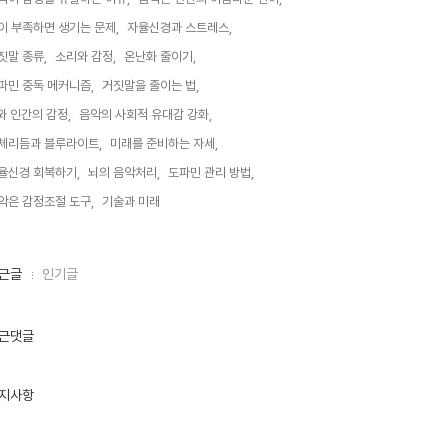
이 부족하면 생기는 문제,
자율신경과 스트레스,
짓말 종류,
소리와 감정,
온난화 줄이기,
파민 중독 메커니즘,
거짓말을 줄이는 법,
i와 인간의 감정,
음악의 사회적 유대감 강화,
체리듬과 블루라이트,
미래를 준비하는 자세,
율신경 회복하기,
뇌의 음악처리,
도파민 관리 방법,
악은 감정조절 도구,
기술과 미래,
근글
인기글
근댓글
지사항