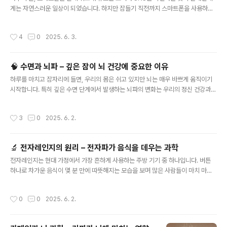
게는 자연스러운 일상이 되었습니다. 하지만 잠들기 직전까지 스마트폰을 사용하는
습관은 수면의 질을 낮추고, 생체 리듬을 교란하는 중요한 원인이 될 수 있습니다. 그
핵심에는 우리가 잘 알지 못했던 ‘블루라이트’가 있습니다.1. 블루라이트란블루라이
작성시간
4
0
2025. 6. 3.
트는 가시광선 중 파장이 약 380~500nm 범위에 있는 청색광(blue light)을 의미
합니다. 이 빛은 에너지가 높은 편으로, 태양광에도 존재하며 자연 상태에서는 우리
몸의 생체 리듬을 조절하는 데 긍정적인 역할을 합니다. 하지만 문제는 이 블루라이
🧠 수면과 뇌파 – 깊은 잠이 뇌 건강에 중요한 이유
트가 스마트폰, 태블릿, 컴퓨터 모니터, LED 조명에서도 강하게 방출된다는 점입니
글 내용
다.특히 밤 시간대에 인공적인 블루라이트에 노출될..
하루를 마치고 잠자리에 들면, 우리의 몸은 쉬고 있지만 뇌는 매우 바쁘게 움직이기
시작합니다. 특히 깊은 수면 단계에서 발생하는 뇌파의 변화는 우리의 정신 건강과
인지 기능, 심지어 면역 시스템에도 큰 영향을 미칩니다. ‘잠이 보약’이라는 말은 단순
한 속담이 아니라, 과학적으로도 근거가 있는 사실입니다. 1. 수면은 왜 필요한가요?
작성시간
3
0
2025. 6. 2.
사람은 평생의 약 3분의 1을 잠으로 보냅니다. 그만큼 수면은 생존에 필수적인 요소
입니다. 수면은 단순한 휴식이 아니라, 기억을 정리하고, 뇌세포를 회복시키며, 노폐
물을 제거하는 활동적인 시간입니다. 특히 낮 동안 뇌 활동으로 생긴 부산물들을 청
🔬 전자레인지의 원리 – 전자파가 음식을 데우는 과학
소하는 역할을 하는 글림프 시스템(glymphatic system)은 수면 중에만 활발히 작
글 내용
동합니다.만약 수면이 부족하거나 질이 떨어지..
전자레인지는 현대 가정에서 가장 흔하게 사용하는 주방 기기 중 하나입니다. 버튼
하나로 차가운 음식이 몇 분 만에 따뜻해지는 모습을 보며 많은 사람들이 마치 마법
처럼 느끼기도 합니다. 그러나 이 ‘마법’은 실제로는 정교한 과학 기술, 그중에서도 전
자기파의 원리를 기반으로 하고 있습니다. 1. 전자레인지는 어떻게 작동하나요?전자
작성시간
0
0
2025. 6. 2.
레인지의 핵심 부품은 마그네트론(Magnetron)이라는 장치입니다. 이 마그네트론
은 고주파의 마이크로파(Microwave)를 발생시키는 역할을 합니다. 마이크로파는
약 2.45GHz의 주파수를 가지며, 이 파장은 물 분자와 공명하는 특징이 있습니다.