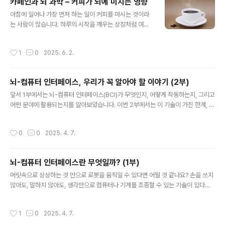
카페인과 뇌 과학 – 커피가 뇌에 미치는 영향
쉽게 말해, 마이크로파는 음식 속의 물 분자를 매우 효과적으로 진동시킬 수 있는 전
글 내용
자파입니다.물 분자는 극성을 가진 분자로, 한쪽은 ..
아침에 일어나 가장 먼저 하는 일이 커피를 마시는 것이라
는 사람이 많습니다. 하루의 시작을 깨우는 상징처럼 여겨
지는 커피는 단순히 맛과 향 때문만이 아니라, 그 안에 포함
된 카페인이라는 성분이 뇌에 특정한 방식으로 작용하기
작성시간
1
0
2025. 6. 2.
때문에 그렇게 느껴지는 것입니다. 우리가 카페인을 마시
면 기분이 좋아지고 잠이 깨는 이유는 단순한 기분 탓이 아
니라 신경전달물질의 작용과 뇌의 화학적 변화 때문입니다.
뇌-컴퓨터 인터페이스, 우리가 꼭 알아야 할 이야기 (2부)
1. 커피를 마시고 잠에서 깨는 원리카페인은 중추신경계를
글 내용
자극하는 대표적인 물질입니다. 특히 뇌에서 작용하는 방
앞서 1부에서는 뇌-컴퓨터 인터페이스(BCI)가 무엇인지, 어떻게 작동하는지, 그리고
식이 매우 흥미롭습니다. 뇌는 활동을 하면서 자연스럽게
어떤 분야에 활용되는지를 알아보았습니다. 이번 2부에서는 이 기술이 가진 한계, 우
아데노신(Adenosine)이라는 신경전달물질을 만들어냅
리가 고민해야 할 윤리적인 문제, 그리고 BCI 기술이 가져올 수 있는 미래에 대해 자
니다. 아데노신은 에너지를 사용한 세포가 피로를 느끼도
세히 알아보겠습니다.◈ BCI 기술의 현재 한계뇌-컴퓨터 인터페이스 기술은 매우
작성시간
0
0
2025. 4. 7.
록 신호를 보내는 역할을 합니다. 즉, 아데노신..
신기하고 미래지향적인 기술로 현재 활발한 연구가 진행중이기에 아직 완벽하지 않
습니다. 몇 가지 기술적인 한계가 존재합니다.신호 정확도의 문제BCI는 뇌파라는 매
우 약한 전기 신호를 읽어야 합니다. 특히 비침습형, 즉 머리에 모자를 쓰는 방식은 두
뇌-컴퓨터 인터페이스란 무엇일까? (1부)
피와 머리뼈를 지나야 하므로 신호가 약하고, 주변의 전자기 잡음이 많이 섞입니다.
글 내용
그래서 생각한 대로 정확하게 기계가 반응하지 않을 ..
머릿속으로 상상하는 것 만으로 로봇을 움직일 수 있다면 어떨 것 같나요? 손을 쓰지
않아도, 말하지 않아도, 생각만으로 컴퓨터나 기계를 조종할 수 있는 기술이 있다면,
반복적인 업무는 로봇이 대신 해주고 우리는 지금보단 좀 더 여유로운 삶을 보낼 수
있을 것 같다는 생각도 듭니다. 그리고 이런 미래가 머지않았다고 느껴지기도 합니
작성시간
1
0
2025. 4. 7.
다. 생각만으로 로봇 혹은 외부기기(컴퓨터)를 제어하고 기계가 받은 정보를 우리의