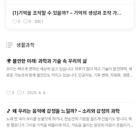
(1)기억을 조작할 수 있을까? – 기억의 생성과 조작 가능
성
0
0
조회
1
생활과학
분류 전체보기
주요 글 목록
🌍 불안한 미래: 과학과 기술 속 우리의 삶
글 내용
우리는 빠르게 변하는 세상에 살고 있습니다. 하루가 멀다 하고 기술이 발전하며, 새
로운 가능성과 함께 불안감도 커지고 있습니다. 인공지능, 기후 변화, 자동화, 생명공
학 등은 미래를 더 나은 방향으로 이끌기도 하지만, 동시에 예측할 수 없는 위험을 내
포하고 있습니다. 이번 글에서는 과학기술이 바꿔가는 미래와 그에 따른 불안, 그리
작성시간
3
1
2025. 6. 4.
고 우리가 어떤 태도로 이를 마주해야 하는지 알아보겠습니다.기술의 발전, 기대와
불안 사이과학기술의 발전은 삶의 질을 높여왔습니다. 스마트폰 하나로 전 세계 사람
들과 소통하고, 의료 기술은 수명을 늘리고 있습니다. 하지만 동시에 인간의 역할이
🎵 왜 우리는 음악에 감정을 느낄까? – 소리와 감정의 과학
점차 줄어들고 있다는 인식은 많은 사람에게 정체성과 직업에 대한 불안을 안겨줍니
글 내용
다.예를 들어, 인공지능(AI)은 단순 반복 업무뿐 아니라 ..
노래 한 곡이 우리를 눈물짓게 하거나, 한순간에 기분을 들뜨게 만들기도 합니다. 특
정 멜로디가 그리운 기억을 떠올리게 하고, 가슴을 울리는 음성에 마음이 흔들리기도
합니다. 이처럼 음악은 단순한 소리를 넘어 감정을 불러일으키는 강력한 자극입니다.
그렇다면 인간은 왜 음악에 감정을 느낄까요? 이번 글에서는 뇌과학, 심리학, 생물학