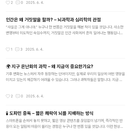
작성시간
2
0
2025. 6. 4.
의 관점에서 음악과 감정의 연결고리를 살펴보겠습니다.소리에서 감정으로 – 뇌의
음악 처리 과정음악이 귀에 들어오면, 소리는 고막을 통해 전기 신호로 바뀌고 청각
피질에서 처리됩니다. 하지만 여기서 끝나지 않습니다. 음악은 단순히 청각 정보로만
인간은 왜 거짓말을 할까? – 뇌과학과 심리학의 관점
인식되지 않고, 감정과 기억을 담당하는 뇌 부위들과 깊이 연결되어 있습니다.대표적
글 내용
으로 편도체(amygdala)는 감정을 처리하는 영역으로, ..
“사실은 그게 아니야.” 누구나 한 번쯤은 거짓말을 해본 적이 있을 것입니다. 사소한
변명부터 의도적인 속임수까지, 거짓말은 인간 사회에서 흔히 일어나는 행동입니다.
그렇다면 왜 우리는 거짓말을 할까요? 단순히 도덕의 문제로만 볼 수 있을까요? 이번
글에서는 인간이 왜 거짓말을 하는지에 대한 과학적 이유와 뇌의 작동 방식, 그리고
작성시간
1
3
2025. 6. 4.
일상에서 이를 어떻게 이해하고 활용할 수 있는지를 함께 살펴보겠습니다.거짓말은
본능일까, 선택일까?거짓말은 인간만의 독특한 능력처럼 보일 수 있지만, 사실 일부
동물들도 기만 행동을 보입니다. 예를 들어, 침팬지는 경쟁자가 보지 않는 틈을 타 음
🌍 지구 온난화의 과학 – 왜 지금이 중요한가요?
식을 숨기거나, 일부 까마귀는 다른 새가 자신을 보고 있다고 판단되면 먹이를 감추
글 내용
는 방식으로 속이기도 합니다. 이는 생존과 경쟁에서 유..
기후 변화는 뉴스에서 자주 등장하는 단어이지만, 실제로 우리의 일상에 어떤 영향을
미치고 있는지 체감하기 어려울 수 있습니다. 그러나 과학자들은 말합니다. 지금 우
리가 하는 선택이 앞으로 수십 년간 지구의 미래를 결정하게 될 것이라고요. 이번 글
에서는 지구 온난화의 과학적 원리, 실생활 속 영향, 그리고 개인이 실천할 수 있는 방
작성시간
2
0
2025. 6. 4.
법들을 살펴보겠습니다.지구 온난화의 발생 원인지구 온난화는 말 그대로 지구의 평
균 기온이 점점 올라가는 현상입니다. 주요 원인은 인간의 활동으로 인해 대기 중에
이산화탄소(CO₂), 메탄(CH₄), 아산화질소(N₂O) 같은 온실가스가 증가한 것입니
🧪 도파민 중독 – 짧은 쾌락이 뇌를 지배하는 방식
다. 이 온실가스는 지구 밖으로 나가야 할 열을 붙잡아 지구가 점점 더워지게 만드는
글 내용
온실효과를 강화합니다.이 현상은 산업혁명 이후 더욱..
스마트폰을 손에서 놓지 못하고, 짧은 영상 콘텐츠를 끊임없이 넘기며, 즉각적인 반
응이 오는 알림에 마음이 쏠리는 경험은 누구나 한 번쯤 있을 것입니다. 이런 현상은