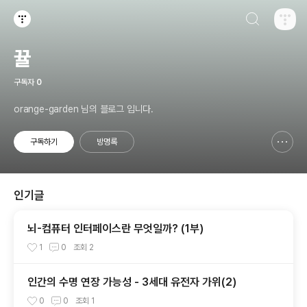
검색하기
티스토리
뀰
구독자
0
orange-garden 님의 블로그 입니다.
구독하기
방명록
신고하기 레이어
열기
인기글
뇌-컴퓨터 인터페이스란 무엇일까? (1부)
1
0
조회
2
인간의 수명 연장 가능성 - 3세대 유전자 가위(2)
0
0
조회
1