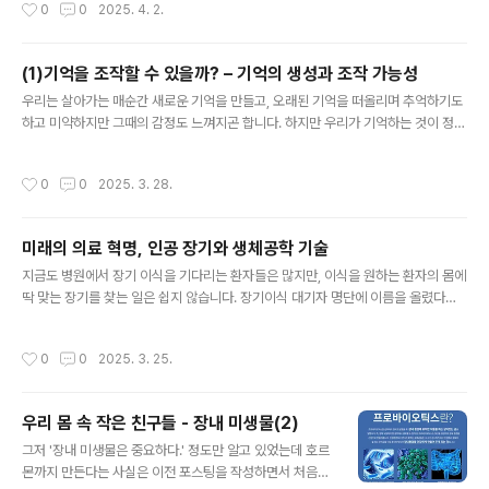
작성시간
0
0
2025. 4. 2.
삭제하고 바꿀 수 있다면, 우리의 정체성은 어떻게 될까요?이번 글에서는 기억 조작
기술이 가져올 윤리적 문제와 이 기술이 미래에 어떻게 활용될지에 대해 작성하고자
합니다.1. 기억 조작 기술이 윤리적으로 문제가 될 수 있는 이유기억은 단순한 정보
(1)기억을 조작할 수 있을까? – 기억의 생성과 조작 가능성
가 아니라, 우리 자신을 구성하는 중요한 요소예요. 과거의 경험과 기억이 쌓이면서
글 내용
현재의 ‘나’를 구성하고 만듭니다. 그런데 만약 이 기억을 마..
우리는 살아가는 매순간 새로운 기억을 만들고, 오래된 기억을 떠올리며 추억하기도
하고 미약하지만 그때의 감정도 느껴지곤 합니다. 하지만 우리가 기억하는 것이 정말
사실일까요? 혹시 우리도 모르는 무의식중에 기억을 바꿀 수도 있을까요?최근 뇌과
학과 생명과학의 발전으로 기억을 조작하는 기술이 점점 현실로 다가오고 있습니다.
작성시간
0
0
2025. 3. 28.
영화 속 이야기 같지만, 실제로 기억을 강화하거나 삭제하는 연구가 활발히 진행 중
입니다. 이 글에서는 기억이 어떻게 만들어지는지, 그리고 기억을 조작하는 것이 가
능한지에 대해 작성하겠습니다. 1. 기억은 어떻게 만들어질까?뇌에 받아들인 인상,
미래의 의료 혁명, 인공 장기와 생체공학 기술
경험 등 정보를 간직한 것, 또는 우리 뇌에서 정보를 저장하고 꺼내는 과정을 기억이
글 내용
라고 합니다. 기억이 형성되는 과정은 크게 세 단계로 나눌 수 있..
지금도 병원에서 장기 이식을 기다리는 환자들은 많지만, 이식을 원하는 환자의 몸에
딱 맞는 장기를 찾는 일은 쉽지 않습니다. 장기이식 대기자 명단에 이름을 올렸다고
당장 며칠내에 기증받을 수 있는 것도 아니며, 기증받을 수 있는 장기의 수는 한정되
어 있는데다 면역 거부반응이나 이식 후 합병증 같은 문제도 존재하고 있습니다. 그
작성시간
0
0
2025. 3. 25.
런데 만약 인공적으로 장기를 만들어서 이식할 수 있다면 어떨까요?오늘날 생명과학
과 공학 기술이 결합하면서 인공 장기와 생체공학(Bioengineering) 기술이 빠르
게 발전하고 있습니다. 특히 3D 프린팅 기술을 이용한 장기 제작, 생체이식 기술 등
우리 몸 속 작은 친구들 - 장내 미생물(2)
이 바이오와 접목하여 활발한 연구를 수행하고 있습니다. 이번 글에서는 인공 장기가
글 내용
무엇인지, 3D 프린팅 장기 기술이 어떻게 발전하고 ..
그저 '장내 미생물은 중요하다.' 정도만 알고 있었는데 호르
몬까지 만든다는 사실은 이전 포스팅을 작성하면서 처음